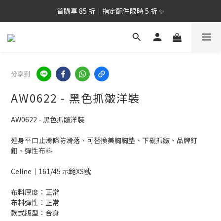
全台滿$2,500 TWD免運｜跨境滿$8000TWD 免運 >
8/1-8/14 情人節限定｜夏季洋裝單件8折🎁
全台滿$2,500 TWD免運｜跨境滿$8000TWD 免運 >
分享到
AW0622 - 黑色抓皺洋裝
AW0622 - 黑色抓皺洋裝
連身平口止滑條防滑落、可替換美胸胸墊、下襬抓皺、品牌釘
釦、彈性布料
Celine｜161/45 示範XS號
布料厚度：正常
布料彈性：正常
款式版型：合身