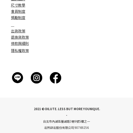
新聞媒體：
pr@dilute.com.tw
客服專員 :
customer
@dilute.com.tw
訂單問題：
(LINE官方賬號)
@dilute_official
客服時間：週一 至 週五 9:00-18:00
＿
關於品牌
尺寸教學
會員制度
獎勵制度
＿
出貨政策
退換貨政策
條款與細則
隱私權政策