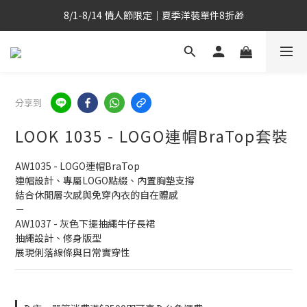
全台滿$2,500 TWD免運｜跨境滿$8000TWD 免運 >
8/1-8/14 情人節限定｜夏季洋裝單件8折🎁
全台滿$2,500 TWD免運｜跨境滿$8000TWD 免運 >
分享到
LOOK 1035 - LOGO連帽BraTop套裝
AW1035 - LOGO連帽BraTop
連帽設計、專屬LOGO點綴、內置胸墊支撐
結合休閒層次感與免穿內衣的自在體感
－
AW1037 - 灰色下擺抽繩牛仔長裙
抽繩設計、修身版型
展現俐落線條與日常實穿性