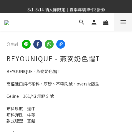
全台滿$2,500 TWD免運｜跨境滿$8000TWD 免運 >
全台滿$2,500 TWD免運｜跨境滿$8000TWD 免運 >
首購享 85 折｜指定配件限時 5 折 ✨
8/1-8/14 情人節限定｜夏季洋裝單件8折🎁
分享到
全台滿$2,500 TWD免運｜跨境滿$8000TWD 免運 >
BEYOUNIQUE - 燕麥奶色帽T
BEYOUNIQUE - 燕麥奶色帽T
高檔進口純棉布料、厚磅、不帶刷絨、oversiz版型
Celine｜161/43 示範 S 號
布料厚度：適中
布料彈性：中等
款式版型：寬鬆