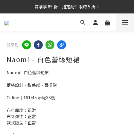
全台滿$2,500 TWD免運｜跨境滿$8000TWD 免運 >
首購享 85 折｜指定配件限時 5 折 ✨
8/1-8/14 情人節限定｜夏季洋裝單件8折🎁
全台滿$2,500 TWD免運｜跨境滿$8000TWD 免運 >
分享到
Naomi - 白色蕾絲短裙
Naomi - 白色蕾絲短裙
蕾絲設計、甜美感、百搭款
Celine｜161/45 示範XS號
布料厚度：正常
布料彈性：正常
款式版型：正常