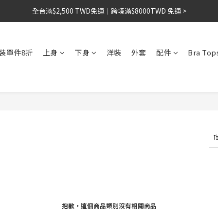
全台滿$2,500 TWD免運｜跨境滿$8000TWD 免運 >
全台滿$2,500 TWD免運｜跨境滿$8000TWD 免運 >
首購享 85 折｜指定配件限時 5 折 ✨
8/1-8/14 情人節限定｜夏季洋裝單件8折🎁
洋裝單件8折
上身
下身
洋裝
外套
配件
Bra Top
全台滿$2,500 TWD免運｜跨境滿$8000TWD 免運 >
抱歉，這個商品類別沒有相關商品