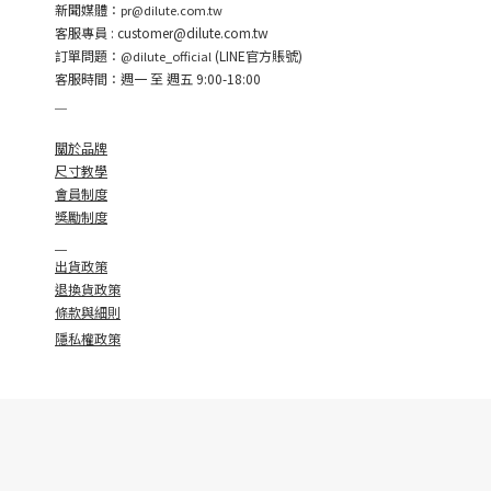
新聞媒體：
pr@dilute.com.tw
客服專員 :
customer
@dilute.com.tw
訂單問題：
(LINE官方賬號)
@dilute_official
客服時間：週一 至 週五 9:00-18:00
＿
關於品牌
尺寸教學
會員制度
獎勵制度
＿
出貨政策
退換貨政策
條款與細則
隱私權政策