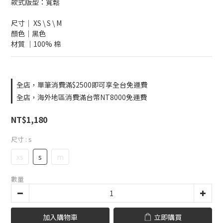
款式版型：寬鬆
尺寸｜ XS \ S \ M 
顏色｜黑色
材質 ｜100% 棉
全店，單筆消費滿$2500即可享全台免運費
全店，海外地區消費滿台幣NT8000免運費
NT$1,180
尺寸
: s
xs
s
m
數量
加入購物車
立即購買